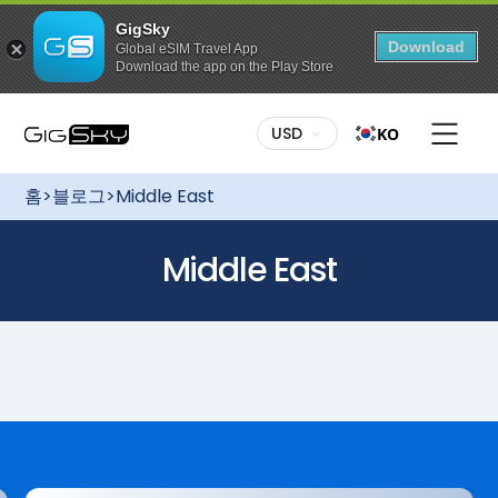
GigSky
Download
Global eSIM Travel App
Download the app on the Play Store
USD
KO
홈
>
블로그
>
Middle East
Middle East