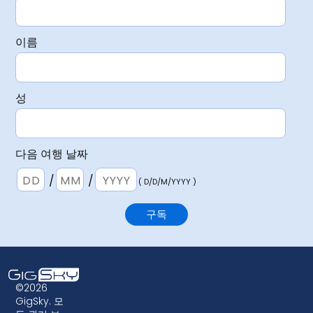
이름
성
다음 여행 날짜
/
/
( D/D/M/YYYY )
©2026
GigSky. 모