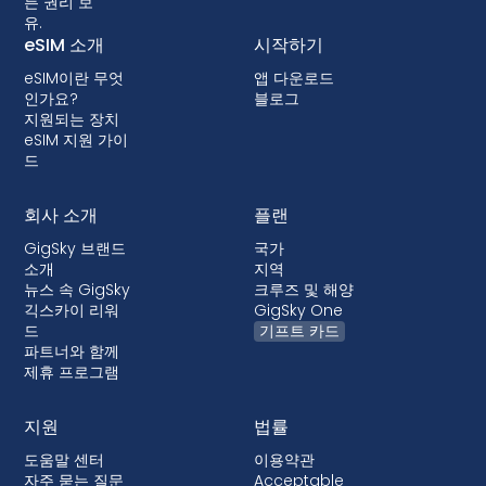
든 권리 보
유.
eSIM 소개
시작하기
eSIM이란 무엇
앱 다운로드
인가요?
블로그
지원되는 장치
eSIM 지원 가이
드
회사 소개
플랜
GigSky 브랜드
국가
소개
지역
뉴스 속 GigSky
크루즈 및 해양
긱스카이 리워
GigSky One
드
기프트 카드
파트너와 함께
제휴 프로그램
지원
법률
도움말 센터
이용약관
자주 묻는 질문
Acceptable