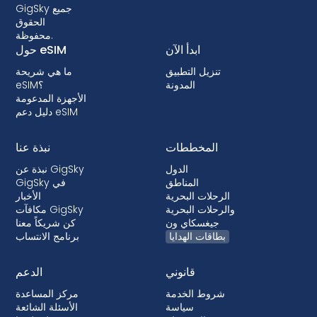
لك. يمكنك الاستفادة منها متى شئت قبل موعد
GigSky جميع
رحلتك.
الحقوق
محفوظة.
ابدأ الآن
حول eSIM
تنزيل التطبيق
ما هي شريحة
المدونة
eSIM؟
الأجهزة المدعومة
دليل دعم eSIM
المخططات
نبذة عنا
الدول
نبذة عن GigSky
المناطق
GigSky في
الرحلات البحرية
الأخبار
والرحلات البحرية
مكافآت GigSky
جيغسكاي ون
كن شريكاً معنا
بطاقات الهدايا
برنامج الانتساب
قانوني
الدعم
شروط الخدمة
مركز المساعدة
سياسة
الأسئلة الشائعة