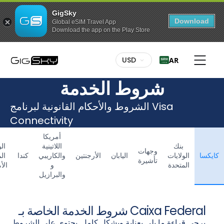
GigSky
Download
Global eSIM Travel App
Download the app on the Play Store
USD
AR
شروط الخدمة
الشروط والأحكام القانونية لبرنامج Visa
Connectivity
أمريكا
بنك
اللاتينية
ال
وجهات
كايكسا
الولايات
اليابان
الأرجنتين
والكاريبي
كندا
ال
تأشيرة
المتحدة
و
الأ
والبرازيل
شروط الخدمة الخاصة بـ Caixa Federal
يرجى قراءة ما يلي بعناية وبشكل كامل. يحتوي على الشروط