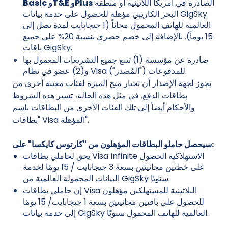
الصادرة في أمريكا اللاتينية أو منطقة
Basic وT&E وPlus
البحر الكاريبي مؤهلة للحصول على خدمة بيانات GigSky
العالمية للهاتف المحمول مجاناً (1 جيجابايت لمدة تصل إلى
15 يوماً). بالإضافة إلى خصم حصري بنسبة 20% على جميع
باقات GigSky.
صادرة عن مؤسسة (1) تتبع جميع التشريعات المعمول بها
و(2) عضو في نظام Visa للمدفوعات ("المُصدر").
يجوز لجهة الإصدار أن تختار منح الميزة لفئات معينة أخرى من
بطاقات الدفع. في مثل هذه الحالة، تشير هذه الشروط
والأحكام أيضاً إلى تلك الفئات الأخرى من البطاقات باسم
"بطاقات Visa المؤهلة".
سيحصل حاملو البطاقات المؤهلون من "كارتوس كايكسا" على:
يحق لحاملي بطاقات Visa Infinite الاستهلاكية الحصول
على خطتين مجانيتين بسعة 3 جيجابايت / 15 يومًا لخدمة
البيانات المحمولة العالمية من GigSky سنويًا.
إن حاملي بطاقات Visa البلاتينية للمستهلكين مؤهلون
للحصول على باقتين مجانيتين بسعة 1 جيجابايت/ 15 يومًا
إلى خدمة بيانات GigSky العالمية للهاتف المحمول سنويًا.