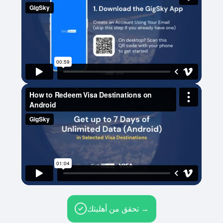
تحقق من أهليتك →