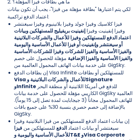
2. ما هي بطاقات فيزا المؤهلة؟
لكي يتم اعتبارها "بطاقة مؤهلة من فيزا"، يجب أن تكون بيانات
اعتماد الدفع تراكمية:
فيزا كلاسيك وفيزا جولد وفيزا بلاتينيوم وفيزا سيغنتشر
وفيزا إنفينيت وفيزا
إنفينيت بريفيليج للمستهلكين وبيانات
اعتماد الدفع للمستهلكين وفيزا للأعمال والشركات البلاتينية
أو سيغنتشر وإنفينيت أو فيزا للأعمال الأساسية واليومية
والفيزا الأساسية والفيزا للشركات وفيزا للشركات الأساسية
والفيزا الأساسية والفيزا الإضافية
مؤهلة للحصول على خصم
على خدمة بيانات الهاتف المحمول العالمية من GigSky.
إن بطاقات الدفع Visa Infinite للمستهلكين أو بطاقات
Visa للأعمال والشركات البلاتينية وSignature
للدفع في أمريكا اللاتينية أو منطقة البحر
وInfinite
الكاريبي مؤهلة للحصول على خدمة بيانات GigSky العالمية
للهاتف المحمول مجاناً (3 جيجابايت لمدة تصل إلى 15 يوماً).
بالإضافة إلى خصم حصري بنسبة 30% على جميع باقات
GigSky.
إن بيانات اعتماد الدفع للمستهلكين من فيزا البلاتينية وفيزا
سيغنتشر أو بيانات اعتماد
الدفع
للمستهلكين من
فيزا
للأعمال الأساسية واليومية وT&E وVisa Corporate