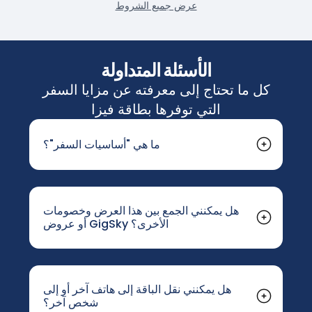
عرض جميع الشروط
الأسئلة المتداولة
كل ما تحتاج إلى معرفته عن مزايا السفر
التي توفرها بطاقة فيزا
ما هي "أساسيات السفر"؟
"أساسيات السفر" هي باقة اتصال خفيفة مصممة
لتلبية احتياجاتك الأساسية أثناء تواجدك في الخارج.
فهي تتيح لك إرسال الرسائل إلى عائلتك، أو استخدام
خرائط Google للتنقل، أو حجز سيارة أجرة. وهي غير
هل يمكنني الجمع بين هذا العرض وخصومات
أو عروض GigSky الأخرى؟
مصممة للبث المباشر أو الاستخدام المكثف للبيانات.
تنطبق خصومات وعروض GigSky على مشتريات
ما يتضمنه:
الباقات العادية، ولا تنطبق على باقة "Travel
المراسلة.
واتساب، آي ميساج، فيسبوك مسنجر،
Essentials" المجانية. ومع ذلك، لا يزال بإمكانك
الرسائل الخاصة على إنستغرام، تيليغرام
(النصوص
الاستفادة من أي عروض ترويجية متاحة عند شراء
هل يمكنني نقل الباقة إلى هاتف آخر أو إلى
والرموز التعبيرية فقط، دون ملفات وسائط أو
شخص آخر؟
باقة منفصلة.
صور أو رسائل صوتية)