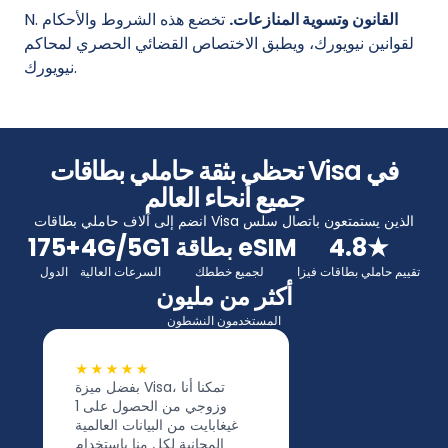
القانون وتسوية المنازعات.
تخضع هذه الشروط والأحكام
N.
لقوانين نيويورك، ويطبق الاختصاص القضائي الحصري لمحاكم
نيويورك.
تحظى بثقة حاملي بطاقات Visa في
جميع أنحاء العالم
انضم إلى آلاف حاملي بطاقات Visa الذين يستمتعون باتصال سلس
4.8★
1 بطاقة eSIM
4G/5G
175+
تقييم حاملي بطاقات فيزا
لجميع خططك
السرعات العالية
الدول
أكثر من مليون
المستخدمون النشطون