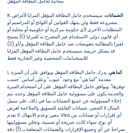
مجانية لحامل البطاقة المؤهل.
الضمانات.
سيستخدم حامل البطاقة المؤهل المزايا لأغراض
K.
مشروعة فقط ولن ينتهك القوانين أو اللوائح أو المراسيم أو
المتطلبات الأخرى لأي حكومة مركزية أو حكومية أو محلية أو
أي قانون دولي. الاستخدام غير المصرح به للمزايا (1) يسمح
لفيزا بالمطالبة بتعويضات ضد حامل البطاقة المؤهل و/أو (2)
قد يشكل جريمة. سيستخدم حامل البطاقة المؤهل المزايا
للاستخدامات الشخصية وغير التجارية فقط.
كما هي
. يدرك حامل البطاقة المؤهل ويوافق على أن الميزة
L.
مقدمة "كما هي" مع وجود "عيوب" وعلى أساس "حسب
توفرها". ويوافق حامل البطاقة المؤهل على أن استخدام الميزة
والخدمة يكون على مسؤولية حامل البطاقة المؤهل وحده. يتم
إخلاء المسؤولية عن جميع الضمانات بما في ذلك، على سبيل
المثال لا الحصر، ضمانات القابلية للتسويق والملاءمة لغرض
معين وعدم الانتهاك. لا تقدم Visa أي إقرارات أو ضمانات من
أي نوع، سواء كانت صريحة أو ضمنية، وتخلي مسؤوليتها
صراحةً عن أي وجميع الإقرارات والضمانات المتعلقة بـ (أ) دقة