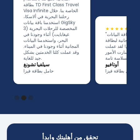
"لقد استفدنا من باقة البيانات
المجانية لبطاقة Visa Infinite!
لم نواجه أي مشاكل! لقد عملت
بشكل رائع وسارت الأمور
بسلاسة تامة!"
أوتافيو
حامل بطاقة فيزا
Slide 3 of 3.
تحقق من أهليتك وابدأ