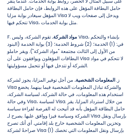
على سبيل المثال لا الحصر، روابط بوابة الخدمات. عندما ينقر
حامل البطاقة المؤهل على هذه الروابط، فإن حامل البطاقة
المؤهل سيغادر بوابة مزايا Visa ويدخل إلى صفحات ويب لا
تتحكم فيها Visa، مثل بوابة الخدمات.
مواد الشركة.
تقوم الشركة، وليس Visa، بإنشاء والتحكم
F.
في: (1) الخدمة؛ (2) شروط الخدمة؛ (3) بوابة الخدمة (البنود
من الأول إلى الثالث مجتمعة "مواد الشركة"). ويقر حاملو
البطاقات المؤهلون ويوافقون على أن Visa لا تتحكم في مواد
الشركة أو تتدخل فيها أو تتحمل مسؤوليتها.
ز.
المعلومات الشخصية.
من أجل توفير المزايا، يجوز لشركة
Visa والشركة تبادل المعلومات الشخصية فيما بينهما. يخضع
استخدام هذه المعلومات، في حالة الشركة، لسياسة الشركة،
وفي حالة Visa، لسياسة Visa. من خلال استرداد المزايا، يقر
حامل البطاقة المؤهل بأنه قد أتيحت له الفرصة لقراءة سياسة
الشركة وسياسة فيزا ووافق عليها. يصرح لـ Visa بإرسال ونقل
وتخزين المعلومات الشخصية خارج بلد إقامتي. أي أنك تصرح
صراحةً لشركة Visa (1) بإرسال ونقل المعلومات التي تخصك