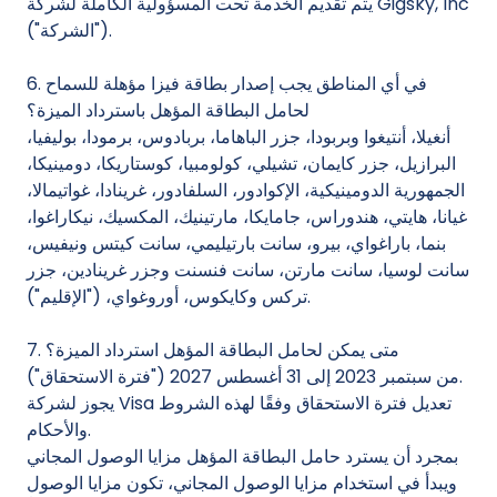
يتم تقديم الخدمة تحت المسؤولية الكاملة لشركة Gigsky, Inc
("الشركة").
6. في أي المناطق يجب إصدار بطاقة فيزا مؤهلة للسماح
لحامل البطاقة المؤهل باسترداد الميزة؟
أنغيلا، أنتيغوا وبربودا، جزر الباهاما، بربادوس، برمودا، بوليفيا،
البرازيل، جزر كايمان، تشيلي، كولومبيا، كوستاريكا، دومينيكا،
الجمهورية الدومينيكية، الإكوادور، السلفادور، غرينادا، غواتيمالا،
غيانا، هايتي، هندوراس، جامايكا، مارتينيك، المكسيك، نيكاراغوا،
بنما، باراغواي، بيرو، سانت بارتيليمي، سانت كيتس ونيفيس،
سانت لوسيا، سانت مارتن، سانت فنسنت وجزر غرينادين، جزر
تركس وكايكوس، أوروغواي، ("الإقليم").
7. متى يمكن لحامل البطاقة المؤهل استرداد الميزة؟
من سبتمبر 2023 إلى 31 أغسطس 2027 ("فترة الاستحقاق").
يجوز لشركة Visa تعديل فترة الاستحقاق وفقًا لهذه الشروط
والأحكام.
بمجرد أن يسترد حامل البطاقة المؤهل مزايا الوصول المجاني
ويبدأ في استخدام مزايا الوصول المجاني، تكون مزايا الوصول