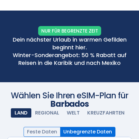
schalten Sie Ihre eSIM ein und sie wird automatisch
aktiviert. Genießen Sie nahtlose Konnektivität.
Scannen Sie mit Ihrer Kamera
NUR FÜR BEGRENZTE ZEIT
Dein nächster Urlaub in warmen Gefilden
beginnt hier.
Winter-Sonderangebot: 50 % Rabatt auf
Reisen in die Karibik und nach Mexiko
Wählen Sie Ihren eSIM-Plan für
Barbados
LAND
REGIONAL
WELT
KREUZFAHRTEN
Feste Daten
Unbegrenzte Daten