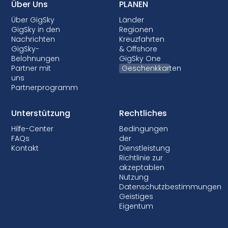
Über Uns
PLANEN
Über GigSky
Länder
GigSky in den
Regionen
Nachrichten
Kreuzfahrten
GigSky-
& Offshore
Belohnungen
GigSky One
Partner mit
Geschenkkarten
uns
Partnerprogramm
Unterstützung
Rechtliches
Hilfe-Center
Bedingungen
FAQs
der
Kontakt
Dienstleistung
Richtlinie zur
akzeptablen
Nutzung
Datenschutzbestimmungen
Geistiges
Eigentum