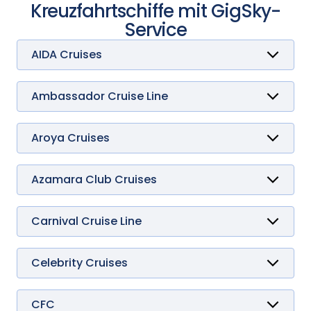
Kreuzfahrtschiffe mit GigSky-
Service
AIDA Cruises
AIDAbella
AIDAblu
AIDAcosma
Ambassador Cruise Line
AIDAluna
Ambience
AIDAmar
Ambition
AIDAnova
Aroya Cruises
AIDAperla
Aroya
AIDAprima
AIDAsol
Azamara Club Cruises
AIDAstella
Journey
AIDAvita
Onward
Pursuit
Carnival Cruise Line
Quest
Adventure
Breeze
Celebration
Celebrity Cruises
Conquest
Apex
Dream
Ascent
Elation
Beyond
CFC