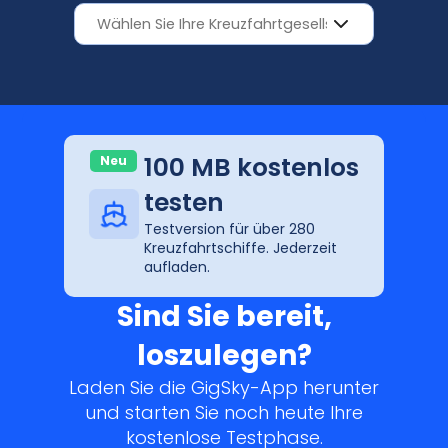
100 MB kostenlos
Neu
testen
Testversion für über 280
Kreuzfahrtschiffe. Jederzeit
aufladen.
Sind Sie bereit,
loszulegen?
Laden Sie die GigSky-App herunter
und starten Sie noch heute Ihre
kostenlose Testphase.