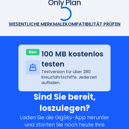
Only Plan
WESENTLICHE MERKMALE
KOMPATIBILITÄT PRÜFEN
100 MB kostenlos
Neu
testen
Testversion für über 280
Kreuzfahrtschiffe. Jederzeit
aufladen.
Sind Sie bereit,
loszulegen?
Laden Sie die GigSky-App herunter
und starten Sie noch heute Ihre