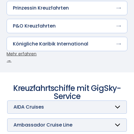
Prinzessin Kreuzfahrten
P&O Kreuzfahrten
Königliche Karibik International
Mehr erfahren
→
Kreuzfahrtschiffe mit GigSky-
Service
AIDA Cruises
AIDAbella
AIDAblu
AIDAcosma
Ambassador Cruise Line
AIDAluna
Ambience