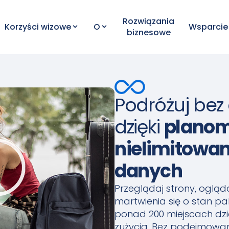
Rozwiązania
Korzyści wizowe
O
Wsparcie
biznesowe
Podróżuj be
dzięki
planom
nielimitowa
danych
Przeglądaj strony, oglądaj
martwienia się o stan pa
ponad 200 miejscach dzię
zużycia. Bez podejmowani