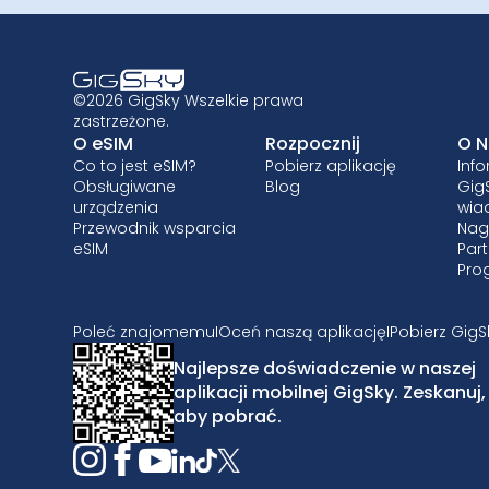
©2026 GigSky Wszelkie prawa
zastrzeżone.
O eSIM
Rozpocznij
O N
Co to jest eSIM?
Pobierz aplikację
Inf
Obsługiwane
Blog
Gig
urządzenia
wia
Przewodnik wsparcia
Nag
eSIM
Part
Pro
Poleć znajomemu
I
Oceń naszą aplikację
I
Pobierz GigS
Najlepsze doświadczenie w naszej
aplikacji mobilnej GigSky. Zeskanuj,
aby pobrać.