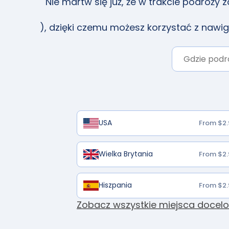
Nie martw się już, że w trakcie podróży 
), dzięki czemu możesz korzystać z nawi
USA
From $2.
Wielka Brytania
From $2.
Hiszpania
From $2.
Zobacz wszystkie miejsca docel