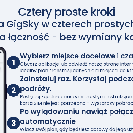
Cztery proste kroki
ła GigSky w czterech prostyc
a łączność - bez wymiany ka
Wybierz miejsce docelowe i cz
1
Otwórz aplikację lub odwiedź naszą stronę inte
idealny plan transmisji danych dla miejsca, do kt
Zainstaluj raz. Korzystaj podcz
podróży.
2
Postępuj zgodnie z naszymi prostymi instrukcjami
karta SIM nie jest potrzebna - wystarczy pobrać
Po wylądowaniu nawiąż połącz
automatycznie
3
Włącz swój plan, gdy będziesz gotowy do jego uż