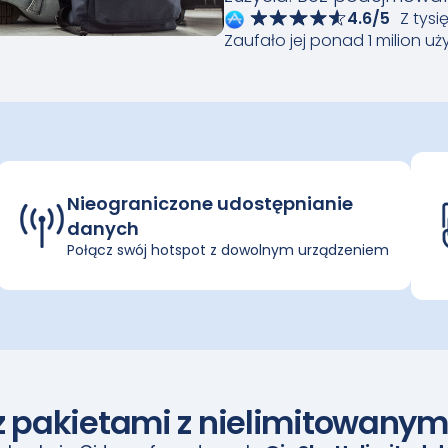
4.6/5
Z tysi
Zaufało jej ponad 1 milion u
Nieograniczone udostępnianie
danych
Połącz swój hotspot z dowolnym urządzeniem
 z pakietami z nielimitowany