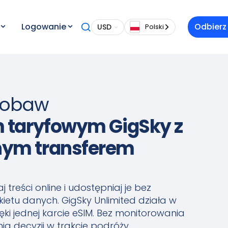
Logowanie
Odbierz
USD
Polski
z obaw
 taryfowym GigSky z
nym transferem
 treści online i udostępniaj je bez
kietu danych. GigSky Unlimited działa w
ki jednej karcie eSIM. Bez monitorowania
a decyzji w trakcie podróży.