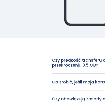
Czy prędkość transferu
przekroczeniu 3,5 GB?
Tak. Komunikatory, mapy i pr
wolniej.
Co zrobić, jeśli moja kart
GigSky automatycznie łączy si
odblokowany i obsługuje kart
Czy obowiązują zasady 
Zwroty kosztów są możliwe i