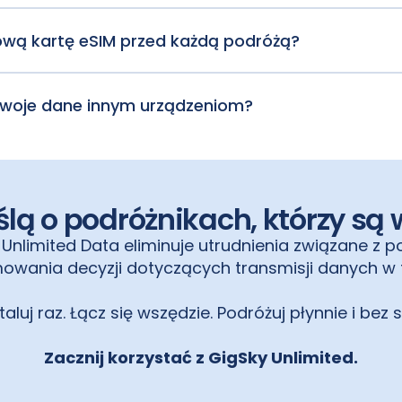
tu, poczty elektronicznej lub formularza internetowego.
ne w ciągu 5–7 dni.
wą kartę eSIM przed każdą podróżą?
odczas wszystkich podróży. Nawet jeśli chodzi o inny kraj, r
amolotu.
woje dane innym urządzeniom?
wnia nieograniczony dostęp do hotspotu dla dowolnych u
lą o podróżnikach, którzy są
Unlimited Data eliminuje utrudnienia związane z 
owania decyzji dotyczących transmisji danych w t
taluj raz. Łącz się wszędzie. Podróżuj płynnie i bez s
Zacznij korzystać z GigSky Unlimited.