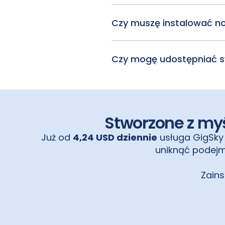
złożyć za pośrednictwem cza
zwroty kosztów są realizowa
Czy muszę instalować no
Nie, jedna karta eSIM działa p
nawet pakiet na pokładzie s
Czy mogę udostępniać s
Tak, karta eSIM GigSky zape
Stworzone z myś
Już od
4,24 USD dziennie
usługa GigSky 
uniknąć podejm
Zains