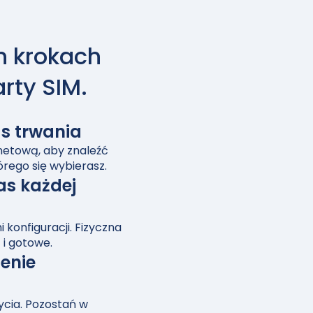
h krokach
rty SIM.
as trwania
rnetową, aby znaleźć
órego się wybierasz.
as każdej
 konfiguracji. Fizyczna
 i gotowe.
enie
ycia. Pozostań w