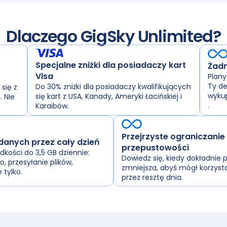
Dlaczego GigSky Unlimited?
Specjalne zniżki dla posiadaczy kart
Żadn
Visa
Plany
Ty de
Do 30% zniżki dla posiadaczy kwalifikujących
się z
wykup
się kart z USA, Kanady, Ameryki Łacińskiej i
. Nie
.
Karaibów.
Przejrzyste ograniczanie
 danych przez cały dzień
przepustowości
ędkości do 3,5 GB dziennie:
Dowiedz się, kiedy dokładnie 
, przesyłanie plików,
zmniejsza, abyś mógł korzysta
 tylko.
przez resztę dnia.