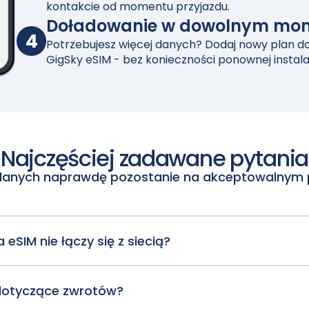
kontakcie od momentu przyjazdu.
Doładowanie w dowolnym mo
4
Potrzebujesz więcej danych? Dodaj nowy plan do 
GigSky eSIM - bez konieczności ponownej instalac
Najczęściej zadawane pytania
 danych naprawdę pozostanie na akceptowalnym 
zeglądanie stron działają normalnie. Przesyłanie strumie
a eSIM nie łączy się z siecią?
ę z najlepszą dostępną siecią. Upewnij się, że Twój telefo
ę eSIM.
dotyczące zwrotów?
 rozpatrywane indywidualnie dla każdego przypadku. Wn