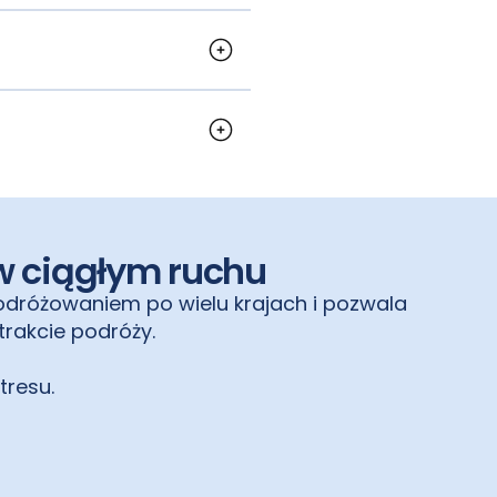
 Zatwierdzone
egion, rejs, a
rządzeń.
 w ciągłym ruchu
podróżowaniem po wielu krajach i pozwala
rakcie podróży.
tresu.