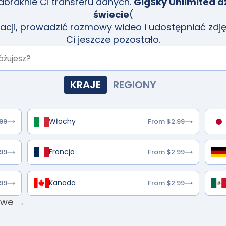
zabraknie Ci transferu danych.
GigSky Unlimited d
świecie
(
gacji, prowadzić rozmowy wideo i udostępniać zdję
Ci jeszcze pozostało.
KRAJE
REGIONY
Włochy
99
From $2.99
Francja
99
From $2.99
Kanada
99
From $2.99
owe →