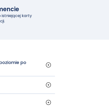
mencie
istniejącej karty
ji.
poziomie po
niowe działa
n jest
iosek można