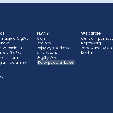
as
PLANY
Wsparcie
ormacje o GigSky
Kraje
Centrum pomoc
Sky w
Regiony
Najczęściej
domościach
Rejsy wycieczkowe i
zadawane pytan
rody GigSky
przybrzeżne
Kontakt
ner z nami
GigSky One
gram partnerski
Karty podarunkowe
ky