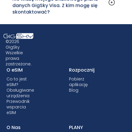
danych GigSky Visa. Z kim mogę się
skontaktować?
Sprawdź listę kwalifikujących się kart Visa na
stronie GigSky Visa
lub w aplikacji GigSky. Jeśli
Twoja karta znajduje się na liście, ale nie
widzisz bezpłatnego planu danych GigSky
©2026
Visa, skontaktuj się z
GigSky Care
. Jeśli Twojej
GigSky
Wszelkie
karty nie ma na liście, skontaktuj się z
prawa
wydawcą karty.
zastrzeżone.
O eSIM
Rozpocznij
Co to jest
Pobierz
eSIM?
aplikację
Obsługiwane
Blog
urządzenia
Przewodnik
wsparcia
eSIM
O Nas
PLANY