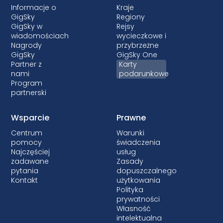
Informacje o
Kraje
GigSky
Regiony
GigSky w
Rejsy
wiadomościach
wycieczkowe i
Nagrody
przybrzeżne
GigSky
GigSky One
Partner z
Karty
nami
podarunkowe
Program
partnerski
Wsparcie
Prawne
Centrum
Warunki
pomocy
świadczenia
Najczęściej
usług
zadawane
Zasady
pytania
dopuszczalnego
Kontakt
użytkowania
Polityka
prywatności
Własność
intelektualna