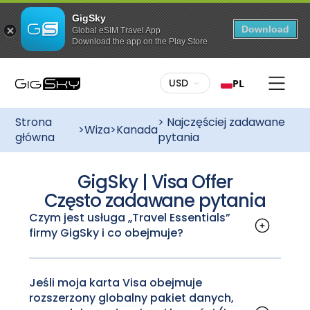
GigSky
Download
Global eSIM Travel App
Download the app on the Play Store
USD
PL
Strona
> Najczęściej zadawane
>
Wiza
>
Kanada
główna
pytania
GigSky | Visa Offer
Często zadawane pytania
Czym jest usługa „Travel Essentials”
firmy GigSky i co obejmuje?
Pakiet Travel Essentials firmy GigSky
zapewnia dostęp do wybranych, niezbędnych
aplikacji podróżniczych, zaprojektowanych z
Jeśli moja karta Visa obejmuje
rozszerzony globalny pakiet danych,
myślą o czynnościach wymagających