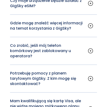
Czy moje urządzenie będzie działać z
płatności poza Apple Pay, Google Pay lub
GigSky eSIM?
Samsung Pay.
Więcej informacji na temat urządzeń
kompatybilnych z eSIM można znaleźć w
sekcji FAQ GigSky.com.
Gdzie mogę znaleźć więcej informacji
na temat korzystania z GigSky?
‍ Więcej informacji, w tym gdzie pobrać
aplikację GigSky, jak działa GigSky i inne
informacje można znaleźć
tutaj
.
Co zrobić, jeśli mój telefon
komórkowy jest zablokowany u
operatora?
Więcej informacji na temat zablokowanych
urządzeń można znaleźć w
sekcji FAQ
GigSky.com.
Potrzebuję pomocy z planem
taryfowym GigSky. Z kim mogę się
skontaktować?
GigSky Care
E-mail: support@gigsky.com
Mam kwalifikującą się kartę Visa, ale
nie widzę mojego zniżkowego planu