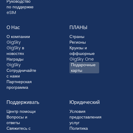
Руководство
по поддержке
eSIM
О Нас
ПЛАНЫ
О компании
Страны
GigSky
Регионы
GigSky в
Круизы и
новостях
оффшорные
Награды
GigSky One
GigSky
Подарочные
Сотрудничайте
карты
с нами
Партнерская
программа
Поддерживать
Юридический
Центр помощи
Условия
Вопросы и
предоставления
ответы
услуг
Свяжитесь с
Политика