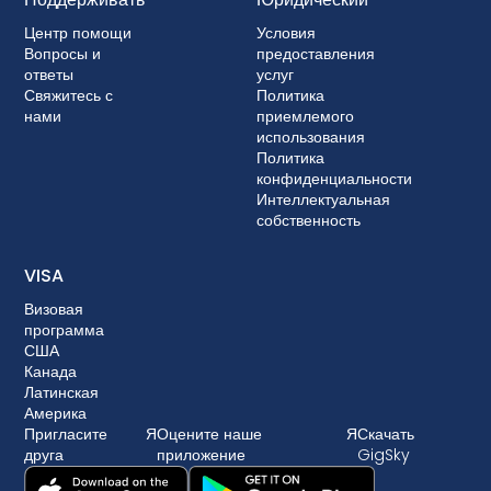
Центр помощи
Условия
Вопросы и
предоставления
ответы
услуг
Свяжитесь с
Политика
нами
приемлемого
использования
Политика
конфиденциальности
Интеллектуальная
собственность
VISA
Визовая
программа
США
Канада
Латинская
Америка
Пригласите
Я
Оцените наше
Я
Скачать
друга
приложение
GigSky