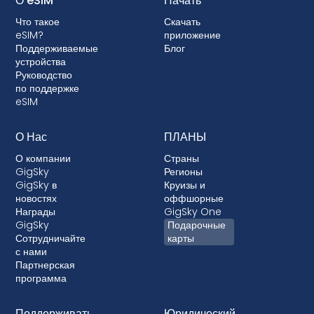
О eSIM
Начать
операторы связи также могут заблокировать
Что такое
Скачать
ваше устройство, не позволяя использовать
eSIM?
приложение
eSIM. Хотя блокировка не разрешена в
Поддерживаемые
Блог
большинстве стран, в тех случаях, когда это
устройства
Руководство
происходит, она почти всегда связана с
по поддержке
постоплатными тарифными планами, где ваше
eSIM
устройство финансируется.
О Нас
ПЛАНЫ
О компании
Страны
GigSky
Регионы
GigSky в
Круизы и
новостях
оффшорные
Награды
GigSky One
GigSky
Подарочные
Сотрудничайте
карты
с нами
Партнерская
программа
Поддерживать
Юридический