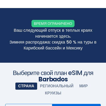
Приобретите тарифный план перед поездкой и
установите eSIM. Когда приедете, включите eSIM, и она
активируется автоматически. Наслаждайтесь
бесшовным подключением.
Сфотографируйте камерой
ВРЕМЯ ОГРАНИЧЕНО
Ваш следующий отпуск в теплых краях
начинается здесь.
Зимняя распродажа: скидка 50 % на туры в
Карибский бассейн и Мексику
Выберите свой план eSIM для
Barbados
СТРАНА
РЕГИОНАЛЬНЫЙ
МИР
КРУИЗЫ