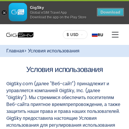
GigSky
Download
Global eSIM Travel App
Download the app on the Play Store
$ USD
RU
Главная
> Условия использования
Условия использования
GigSky.com (далее "Веб-сайт") принадлежит и
управляется компанией GigSky, Inc. (далее
"GigSky"). Мы стремимся обеспечить посетителям
Веб-сайта приятное времяпрепровождение, а также
защитить наши права и права наших пользователей.
GigSky предоставила настоящие Условия
использования для регулирования использования